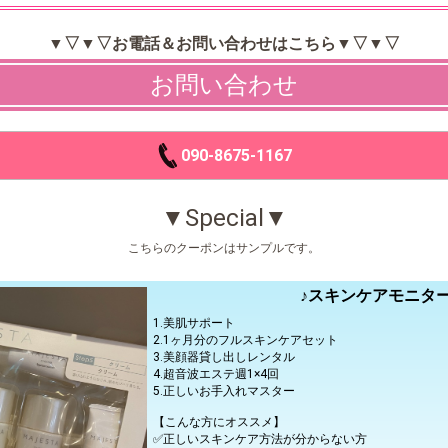
▼▽▼▽お電話＆お問い合わせはこちら▼▽▼▽
お問い合わせ
090-8675-1167
▼Special▼
こちらのクーポンはサンプルです。
♪スキンケアモニター
1.美肌サポート
2.1ヶ月分のフルスキンケアセット
3.美顔器貸し出しレンタル
4.超音波エステ週1×4回
5.正しいお手入れマスター
【こんな方にオススメ】
✅正しいスキンケア方法が分からない方