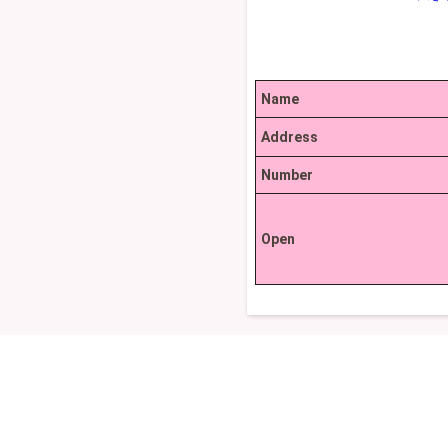
Name
Address
Number
Open