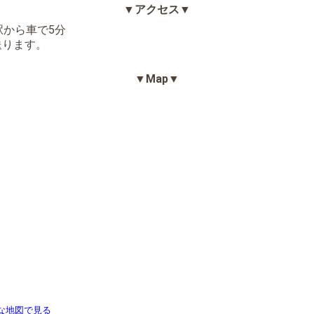
▼アクセス▼
駅から車で5分
送ります。
▼Map▼
な地図で見る